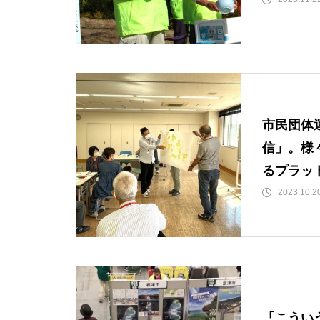
てくれて
く思いま
市民団体
信」。様
るプラッ
は、市民
2023.10.2
人の眼に
促すマグ
「こうい