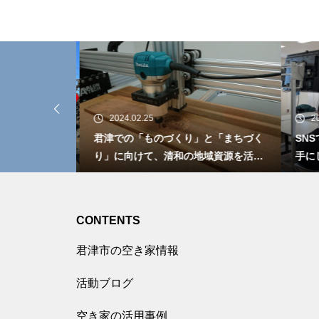
2024.02.25
20
10分 水と
君津での「ものづくり」と「まちづく
SN
談可
り」に向けて、清和の地域資源を活用
手に
した木工アートの創造。
知ら
をい
CONTENTS
君津市の空き家情報
活動ブログ
空き家の活用事例