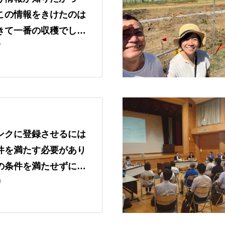
この情報をきけたのは
きて一番の収穫でし
んでいただきました。
7
ンクに登録させるには
件を満たす必要があり
の条件を満たせずに断
を得ない物件が多いん
9