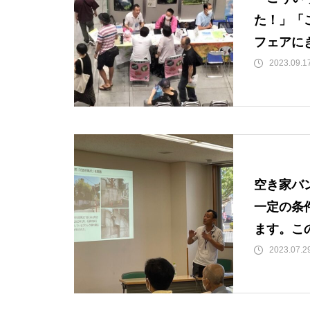
た！」「
フェアに
た」と喜
2023.09.1
空き家バ
一定の条
ます。こ
念せざる
2023.07.2
です。