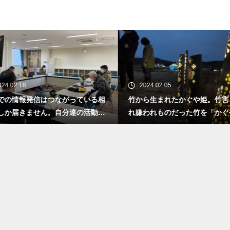
24.02.18
2024.02.05
Sでの情報発信はつながっている相
竹から生まれたかぐや姫。竹害
しか届きません。自分達の活動を
れ嫌われものだった竹を「かぐ
ない人に伝えるにはホームページ
道」として観光資源にするプロ
かに活用するのかが重要。
トが始まります。