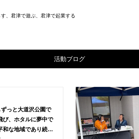
らす、君津で遊ぶ、君津で起業する
活動ブログ
後もずっと大道沢公園で
飛び、ホタルに夢中で
平和な地域であり続け
2