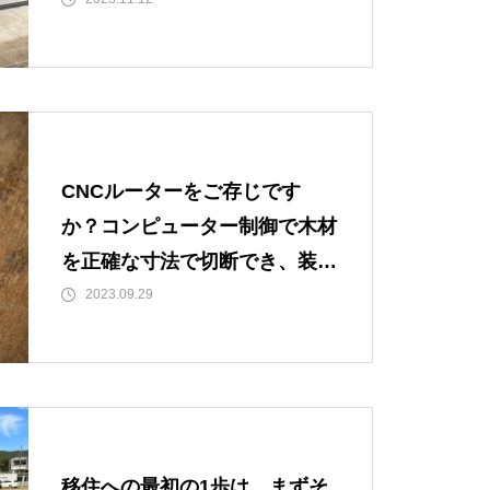
CNCルーターをご存じです
か？コンピューター制御で木材
を正確な寸法で切断でき、装飾
的な彫刻も作りだせるデジタル
2023.09.29
工作機器です。
移住への最初の1歩は、まずそ