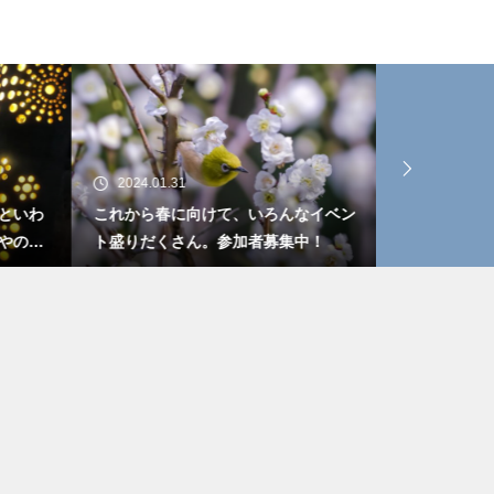
2024.01.31
2024.01.31
といわ
これから春に向けて、いろんなイベン
自らが地域に
やの
ト盛りだくさん。参加者募集中！
健康と心の相
ジェク
もっとも必要
いでしょうか