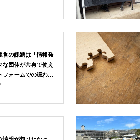
いたら、とてもうれし
す。
運営の課題は「情報発
々な団体が共有で使え
トフォームでの賑わい
活動に参加していない
0
もふれ、興味と行動を
ネットになるのでは…
う情報が知りたかっ