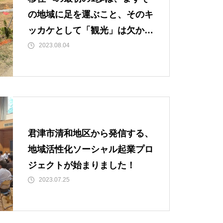
の地域に足を運ぶこと、そのキ
ッカケとして「観光」は欠かせ
ない要素だと思います。
2023.08.04
君津市清和地区から発信する、
地域活性化ソーシャル起業プロ
ジェクトが始まりました！
2023.07.25