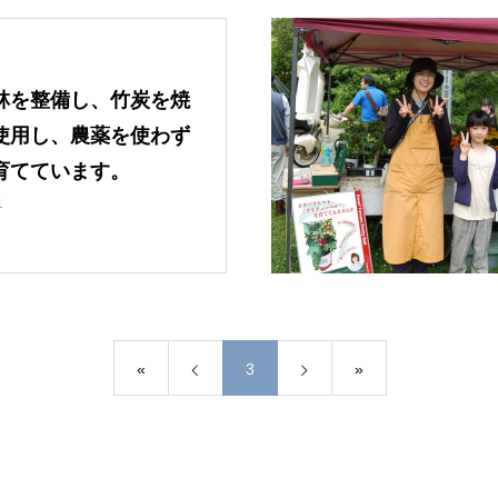
林を整備し、竹炭を焼
使用し、農薬を使わず
育てています。
1
«
3
»