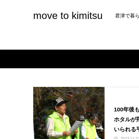
move to kimitsu
君津で暮
100年
ホタルが
いられる
2023.11.2