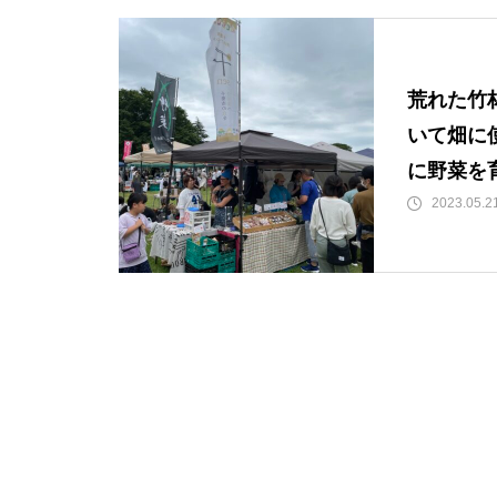
荒れた竹
いて畑に
に野菜を
2023.05.2