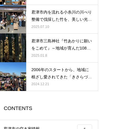
ださい。
君津市内を流れる小糸川の川べり
整備で伐採した竹を、美しい光へ
と生まれ変わらせよう！
2025.07.10
君津市三島神社『竹あかりに願い
をこめて』～地域が育んだ108本
の光が紡ぐ物語
2025.01.8
2006年のスタートから、地域に
根ざし愛されてきた「きさらづ朝
市」が、ついに400回という大き
2024.12.21
な節目を迎えました。
CONTENTS
君津市の空き家情報
6