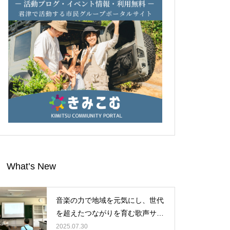
What’s New
音楽の力で地域を元気にし、世代
を超えたつながりを育む歌声サロ
ンに、ぜひ皆様のお力をお貸しく
2025.07.30