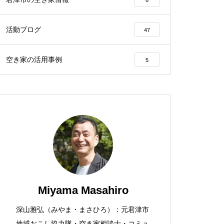
活動ブログ
47
空き家の活用事例
5
Miyama Masahiro
深山雅弘（みやま・まさひろ）：元君津市
地域おこし協力隊・空き家相談士・コミュ