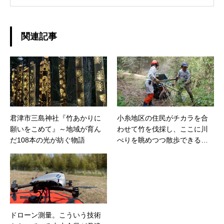
定年退職後は社会貢献できる仕事をしたいと千
葉県君津市の地域おこし協力隊に志願する。任
期満了後、君津市清和地区でまちおこし会社
「株式会社レラシオンジャパン」を起業。空き
関連記事
家活用・移住促進・地域コミュニティコーディ
ネーターとして活動中。趣味はスポーツクラブ
通いとエレキベース演奏。 eMail:
miyama@movetokimitsu.jp
君津市三島神社『竹あかりに
小糸地区の住民がチカラを合
願いをこめて』～地域が育ん
わせて竹を伐採し、ここに川
だ108本の光が紡ぐ物語
べりを眺めつつ散歩できる遊
歩道を作る活動を行っていま
す。
ドローン測量。こういう技術