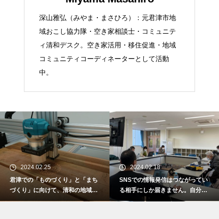
深山雅弘（みやま・まさひろ）：元君津市地
域おこし協力隊・空き家相談士・コミュニテ
ィ清和デスク。空き家活用・移住促進・地域
コミュニティコーディネーターとして活動
中。
2024.02.25
2024.02.18
君津での「ものづくり」と「まち
SNSでの情報発信はつながってい
づくり」に向けて、清和の地域資
る相手にしか届きません。自分達
源を活用した木工アートの創造。
の活動を知らない人に伝えるには
ホームページをいかに活用するの