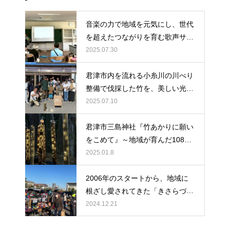
音楽の力で地域を元気にし、世代
を超えたつながりを育む歌声サロ
ンに、ぜひ皆様のお力をお貸しく
2025.07.30
ださい。
君津市内を流れる小糸川の川べり
整備で伐採した竹を、美しい光へ
と生まれ変わらせよう！
2025.07.10
君津市三島神社『竹あかりに願い
をこめて』～地域が育んだ108本
の光が紡ぐ物語
2025.01.8
2006年のスタートから、地域に
根ざし愛されてきた「きさらづ朝
市」が、ついに400回という大き
2024.12.21
な節目を迎えました。