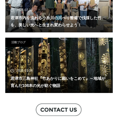
2025.07.10
君津市内を流れる小糸川の川べり整備で伐採した竹
を、美しい光へと生まれ変わらせよう！
活動ブログ
2025.01.08
君津市三島神社『竹あかりに願いをこめて』～地域が
育んだ108本の光が紡ぐ物語