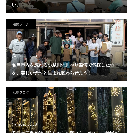
い。
活動ブログ
2025.07.10
君津市内を流れる小糸川の川べり整備で伐採した竹
を、美しい光へと生まれ変わらせよう！
活動ブログ
2025.01.08