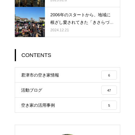
2025.01.8
2006年のスタートから、地域に
根ざし愛されてきた「きさらづ朝
市」が、ついに400回という大き
2024.12.21
な節目を迎えました。
CONTENTS
君津市の空き家情報
6
活動ブログ
47
空き家の活用事例
5