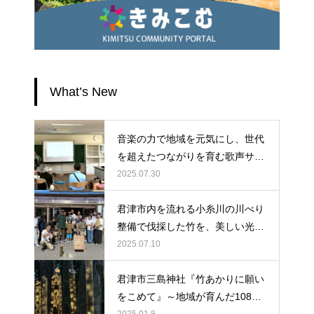
What’s New
音楽の力で地域を元気にし、世代
を超えたつながりを育む歌声サロ
ンに、ぜひ皆様のお力をお貸しく
2025.07.30
ださい。
君津市内を流れる小糸川の川べり
整備で伐採した竹を、美しい光へ
と生まれ変わらせよう！
2025.07.10
君津市三島神社『竹あかりに願い
をこめて』～地域が育んだ108本
の光が紡ぐ物語