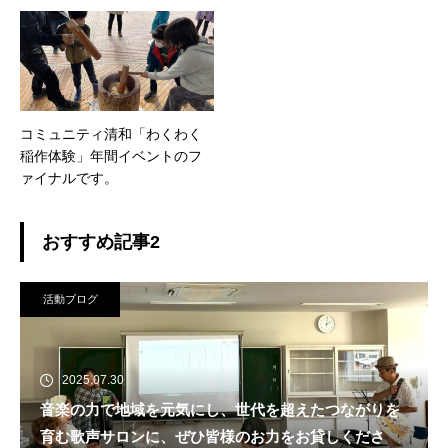
ートっぽくていい感じです。
た！
コミュニティ清和「わくわく
稲作体験」年間イベントのフ
ァイナルです。
おすすめ記事2
活動ブログ
2025.07.30
音楽の力で地域を元気にし、世代を超えたつながりを
育む歌声サロンに、ぜひ皆様のお力をお貸しくださ