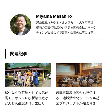
Miyama Masahiro
深山雅弘（みやま・まさひろ）：大学卒業後、
都内の広告代理店やシステム開発会社、マーケ
ティング会社などで営業や企画の仕事に従事。
定年退職後は社会貢献できる仕事をしたいと千
葉県君津市の地域おこし協力隊に志願する。任
期満了後、君津市清和地区でまちおこし会社
「株式会社レラシオンジャパン」を起業。空き
関連記事
家活用・移住促進・地域コミュニティコーディ
ネーターとして活動中。趣味はスポーツクラブ
通いとエレキベース演奏。 eMail:
miyama@movetokimitsu.jp
移住先や別荘地として人気が
君津市清和地区から発信す
高く、オシャレな新築住宅が
る、地域活性化ソーシャル起
どんどん建設され、里山リゾ
業プロジェクトが始まりまし