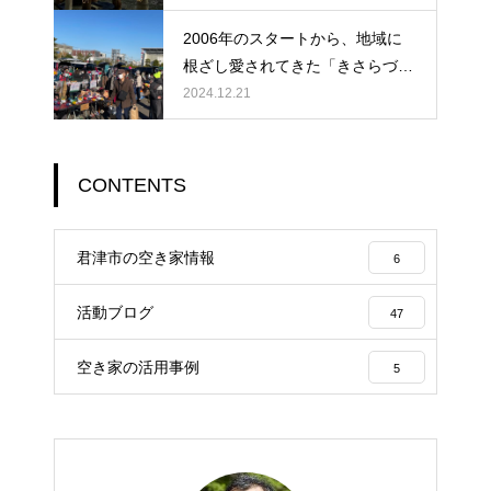
2006年のスタートから、地域に
根ざし愛されてきた「きさらづ朝
市」が、ついに400回という大き
2024.12.21
な節目を迎えました。
CONTENTS
君津市の空き家情報
6
活動ブログ
47
空き家の活用事例
5