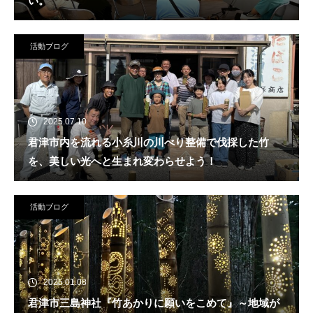
い。
活動ブログ
2025.07.10
君津市内を流れる小糸川の川べり整備で伐採した竹
を、美しい光へと生まれ変わらせよう！
活動ブログ
2025.01.08
君津市三島神社『竹あかりに願いをこめて』～地域が