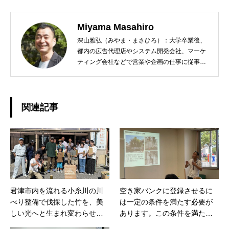
Miyama Masahiro
深山雅弘（みやま・まさひろ）：大学卒業後、
都内の広告代理店やシステム開発会社、マーケ
ティング会社などで営業や企画の仕事に従事。
定年退職後は社会貢献できる仕事をしたいと千
葉県君津市の地域おこし協力隊に志願する。任
期満了後、君津市清和地区でまちおこし会社
「株式会社レラシオンジャパン」を起業。空き
関連記事
家活用・移住促進・地域コミュニティコーディ
ネーターとして活動中。趣味はスポーツクラブ
通いとエレキベース演奏。 eMail:
miyama@movetokimitsu.jp
君津市内を流れる小糸川の川
空き家バンクに登録させるに
べり整備で伐採した竹を、美
は一定の条件を満たす必要が
しい光へと生まれ変わらせよ
あります。この条件を満たせ
う！
ずに断念せざるを得ない物件