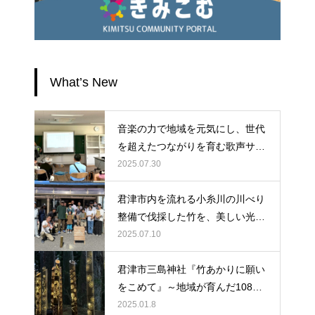
What’s New
音楽の力で地域を元気にし、世代
を超えたつながりを育む歌声サロ
ンに、ぜひ皆様のお力をお貸しく
2025.07.30
ださい。
君津市内を流れる小糸川の川べり
整備で伐採した竹を、美しい光へ
と生まれ変わらせよう！
2025.07.10
君津市三島神社『竹あかりに願い
をこめて』～地域が育んだ108本
の光が紡ぐ物語
2025.01.8