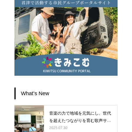
What’s New
音楽の力で地域を元気にし、世代
を超えたつながりを育む歌声サロ
ンに、ぜひ皆様のお力をお貸しく
2025.07.30