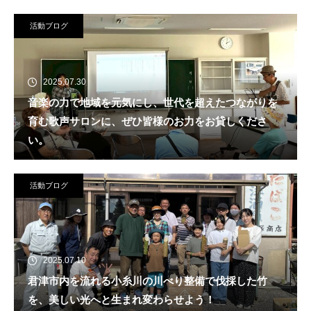
活動ブログ
2025.07.30
音楽の力で地域を元気にし、世代を超えたつながりを
育む歌声サロンに、ぜひ皆様のお力をお貸しくださ
い。
活動ブログ
2025.07.10
君津市内を流れる小糸川の川べり整備で伐採した竹
を、美しい光へと生まれ変わらせよう！