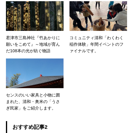
ネーターとして活動中。趣味はスポーツクラブ
通いとエレキベース演奏。 eMail:
miyama@movetokimitsu.jp
君津市三島神社『竹あかりに
コミュニティ清和「わくわく
願いをこめて』～地域が育ん
稲作体験」年間イベントのフ
だ108本の光が紡ぐ物語
ァイナルです。
センスのいい家具と小物に囲
まれた、清和・奥米の「うさ
ぎ民家」をご紹介します。
おすすめ記事2