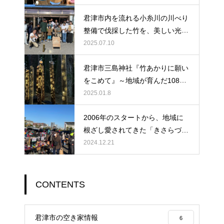
ださい。
君津市内を流れる小糸川の川べり
整備で伐採した竹を、美しい光へ
と生まれ変わらせよう！
2025.07.10
君津市三島神社『竹あかりに願い
をこめて』～地域が育んだ108本
の光が紡ぐ物語
2025.01.8
2006年のスタートから、地域に
根ざし愛されてきた「きさらづ朝
市」が、ついに400回という大き
2024.12.21
な節目を迎えました。
CONTENTS
君津市の空き家情報
6