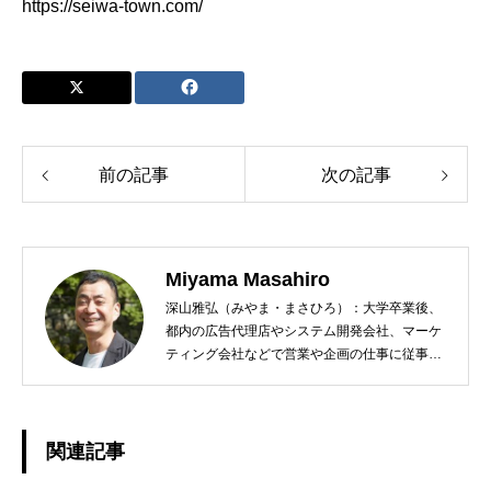
https://seiwa-town.com/
前の記事
次の記事
Miyama Masahiro
深山雅弘（みやま・まさひろ）：大学卒業後、
都内の広告代理店やシステム開発会社、マーケ
ティング会社などで営業や企画の仕事に従事。
定年退職後は社会貢献できる仕事をしたいと千
葉県君津市の地域おこし協力隊に志願する。任
期満了後、君津市清和地区でまちおこし会社
「株式会社レラシオンジャパン」を起業。空き
関連記事
家活用・移住促進・地域コミュニティコーディ