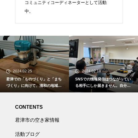
コミュニティコーディネーターとして活動
中。
2024.02.25
2024.02.18
君津での「ものづくり」と「まち
SNSでの情報発信はつながってい
づくり」に向けて、清和の地域資
る相手にしか届きません。自分達
源を活用した木工アートの創造。
の活動を知らない人に伝えるには
ホームページをいかに活用するの
かが重要。
CONTENTS
君津市の空き家情報
活動ブログ