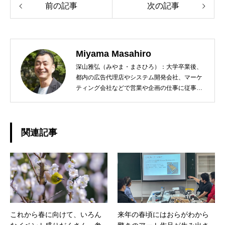
前の記事
次の記事
Miyama Masahiro
深山雅弘（みやま・まさひろ）：大学卒業後、
都内の広告代理店やシステム開発会社、マーケ
ティング会社などで営業や企画の仕事に従事。
定年退職後は社会貢献できる仕事をしたいと千
葉県君津市の地域おこし協力隊に志願する。任
期満了後、君津市清和地区でまちおこし会社
「株式会社レラシオンジャパン」を起業。空き
関連記事
家活用・移住促進・地域コミュニティコーディ
ネーターとして活動中。趣味はスポーツクラブ
通いとエレキベース演奏。 eMail:
miyama@movetokimitsu.jp
これから春に向けて、いろん
来年の春頃にはおらがわから