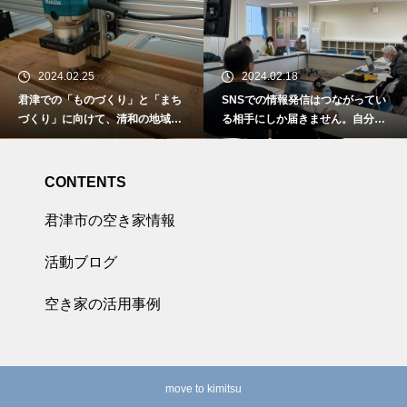
2024.02.25
2024.02.18
君津での「ものづくり」と「まち
SNSでの情報発信はつながってい
づくり」に向けて、清和の地域資
る相手にしか届きません。自分達
源を活用した木工アートの創造。
の活動を知らない人に伝えるには
ホームページをいかに活用するの
かが重要。
CONTENTS
君津市の空き家情報
活動ブログ
空き家の活用事例
move to kimitsu