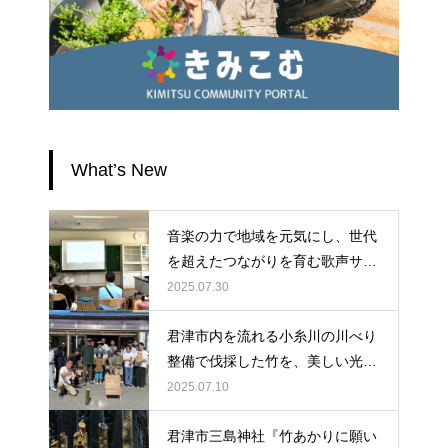
What’s New
音楽の力で地域を元気にし、世代
を超えたつながりを育む歌声サロ
ンに、ぜひ皆様のお力をお貸しく
2025.07.30
ださい。
君津市内を流れる小糸川の川べり
整備で伐採した竹を、美しい光へ
と生まれ変わらせよう！
2025.07.10
君津市三島神社『竹あかりに願い