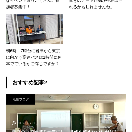
なイベント盛りだくさん。参
驚きのアート作品が生み出さ
加者募集中！
れるかもしれませんね。
朝6時～7時台に君津から東京
に向かう高速バスは1時間に何
本でているかご存じですか？
おすすめ記事2
活動ブログ
2025.07.30
音楽の力で地域を元気にし、世代を超えたつながりを