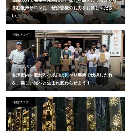
育む歌声サロンに、ぜひ皆様のお力をお貸しくださ
い。
活動ブログ
2025.07.10
君津市内を流れる小糸川の川べり整備で伐採した竹
を、美しい光へと生まれ変わらせよう！
活動ブログ