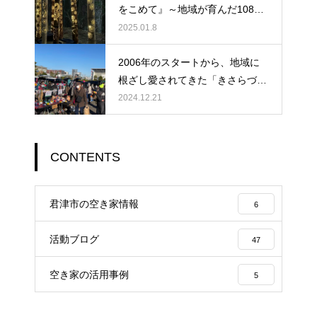
をこめて』～地域が育んだ108本
の光が紡ぐ物語
2025.01.8
2006年のスタートから、地域に
根ざし愛されてきた「きさらづ朝
市」が、ついに400回という大き
2024.12.21
な節目を迎えました。
CONTENTS
君津市の空き家情報
6
活動ブログ
47
空き家の活用事例
5