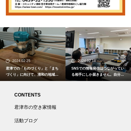
2024.02.25
2024.02.18
君津での「ものづくり」と「まち
SNSでの情報発信はつながってい
づくり」に向けて、清和の地域資
る相手にしか届きません。自分達
源を活用した木工アートの創造。
の活動を知らない人に伝えるには
ホームページをいかに活用するの
かが重要。
CONTENTS
君津市の空き家情報
活動ブログ