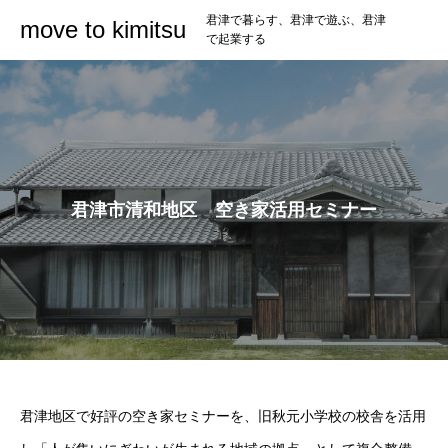
君津で暮らす、君津で遊ぶ、君津
move to kimitsu
で起業する
君津市清和地区 空き家活用セミナー
君津地区で好評の空き家セミナーを、旧秋元小学校の校舎を活用