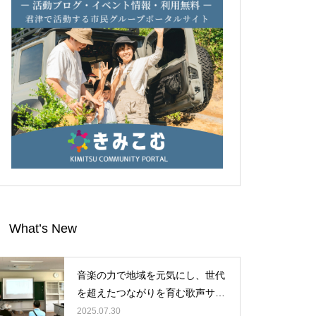
What’s New
音楽の力で地域を元気にし、世代
を超えたつながりを育む歌声サロ
ンに、ぜひ皆様のお力をお貸しく
2025.07.30