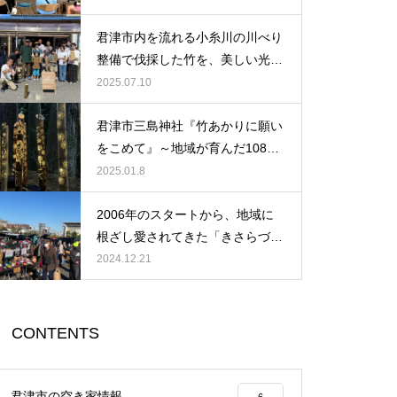
ださい。
君津市内を流れる小糸川の川べり
整備で伐採した竹を、美しい光へ
と生まれ変わらせよう！
2025.07.10
君津市三島神社『竹あかりに願い
をこめて』～地域が育んだ108本
の光が紡ぐ物語
2025.01.8
2006年のスタートから、地域に
根ざし愛されてきた「きさらづ朝
市」が、ついに400回という大き
2024.12.21
な節目を迎えました。
CONTENTS
君津市の空き家情報
6