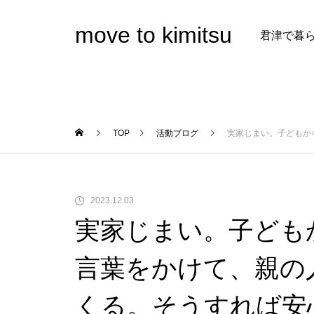
move to kimitsu
君津で暮
TOP
活動ブログ
実家じまい。子どもか
2023.12.03
実家じまい。子ども
言葉をかけて、親の
くる。そうすれば安