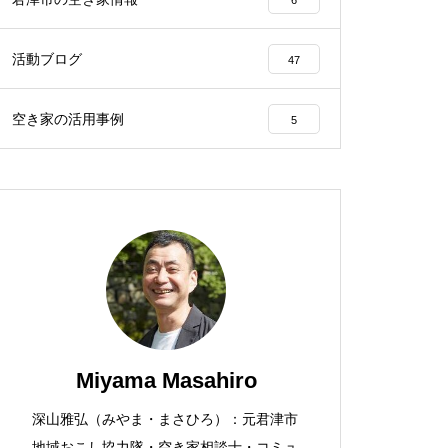
活動ブログ
47
空き家の活用事例
5
Miyama Masahiro
深山雅弘（みやま・まさひろ）：元君津市
地域おこし協力隊・空き家相談士・コミュ